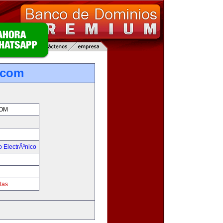
.com
OM
 ElectrÃ³nico
!
tas