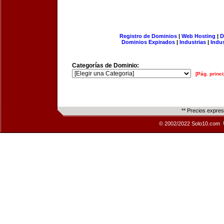
Registro de Dominios
|
Web Hosting
|
D
Dominios Expirados
|
Industrias
|
Indu
Categorías de Dominio:
[Pág. princi
** Precios expre
© 2002/2022 Solo10.com