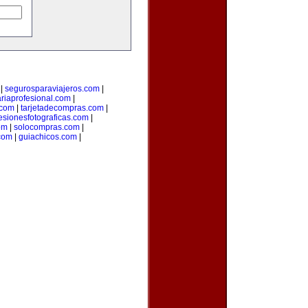
|
segurosparaviajeros.com
|
ariaprofesional.com
|
.com
|
tarjetadecompras.com
|
esionesfotograficas.com
|
om
|
solocompras.com
|
com
|
guiachicos.com
|