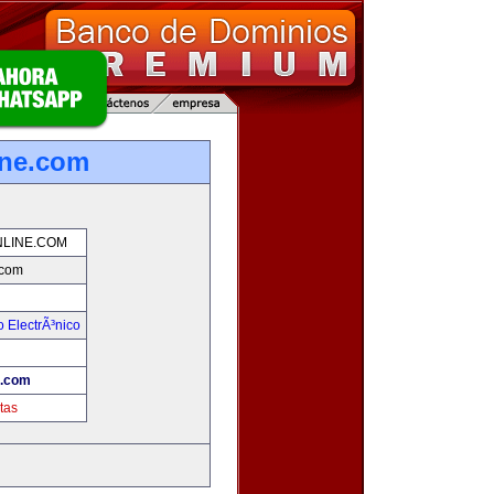
ine.com
LINE.COM
.com
 ElectrÃ³nico
!
e.com
tas