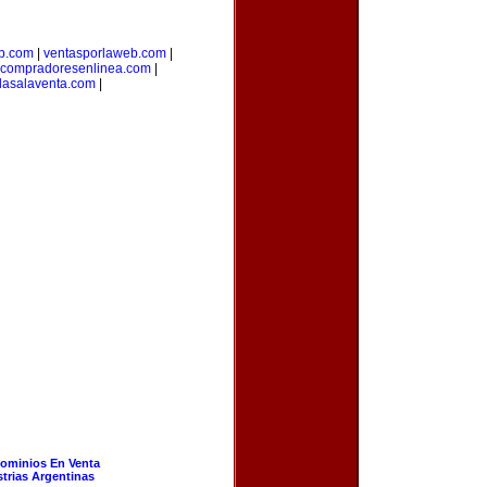
b.com
|
ventasporlaweb.com
|
compradoresenlinea.com
|
dasalaventa.com
|
ominios En Venta
strias Argentinas