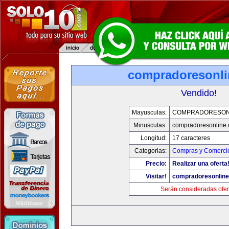
compradoresonl
Vendido!
Mayusculas:
COMPRADORESON
Minusculas:
compradoresonline
Longitud:
17 caracteres
Categorias:
Compras y Comercio
Precio:
Realizar una oferta
Visitar!
compradoresonlin
Serán consideradas ofer