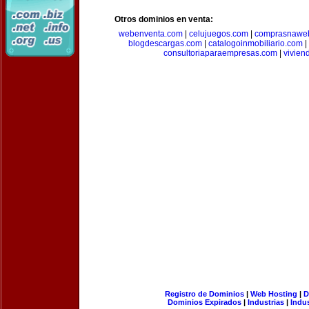
Otros dominios en venta:
webenventa.com
|
celujuegos.com
|
comprasnawe
blogdescargas.com
|
catalogoinmobiliario.com
|
consultoriaparaempresas.com
|
vivien
Registro de Dominios
|
Web Hosting
|
D
Dominios Expirados
|
Industrias
|
Indu