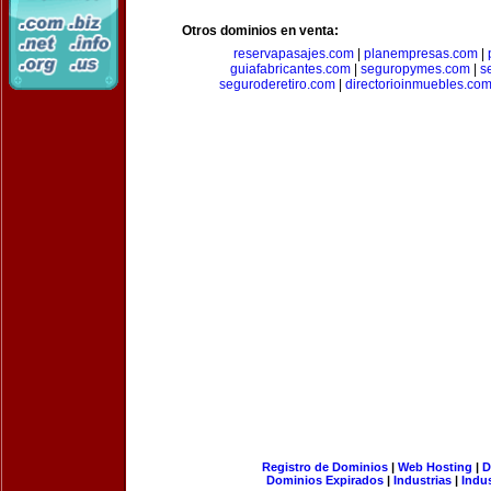
Otros dominios en venta:
reservapasajes.com
|
planempresas.com
|
guiafabricantes.com
|
seguropymes.com
|
s
seguroderetiro.com
|
directorioinmuebles.co
Registro de Dominios
|
Web Hosting
|
D
Dominios Expirados
|
Industrias
|
Indu