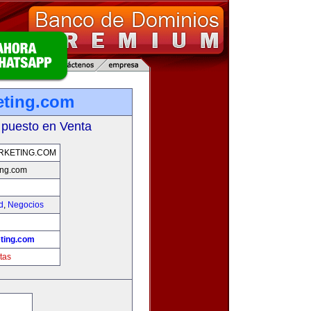
ting.com
 puesto en Venta
KETING.COM
ng.com
d
,
Negocios
ting.com
tas