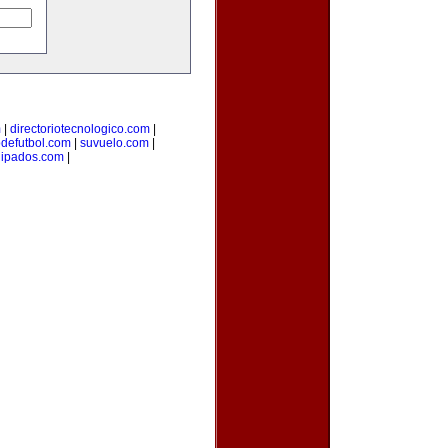
m
|
directoriotecnologico.com
|
odefutbol.com
|
suvuelo.com
|
uipados.com
|