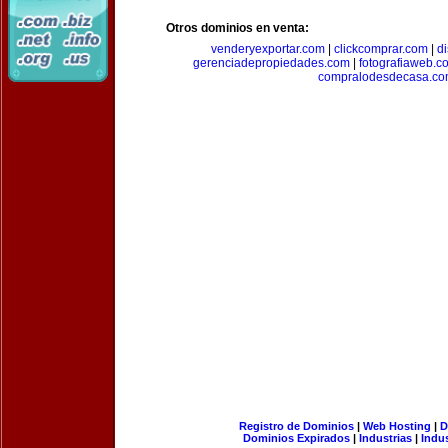
Otros dominios en venta:
venderyexportar.com
|
clickcomprar.com
|
di
gerenciadepropiedades.com
|
fotografiaweb.c
compralodesdecasa.co
Registro de Dominios
|
Web Hosting
|
D
Dominios Expirados
|
Industrias
|
Indu