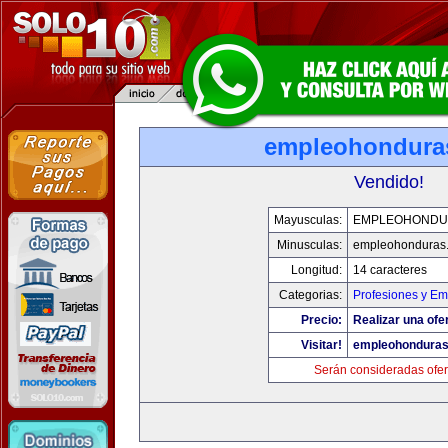
empleohondura
Vendido!
Mayusculas:
EMPLEOHONDU
Minusculas:
empleohonduras
Longitud:
14 caracteres
Categorias:
Profesiones y E
Precio:
Realizar una ofe
Visitar!
empleohondura
Serán consideradas ofer