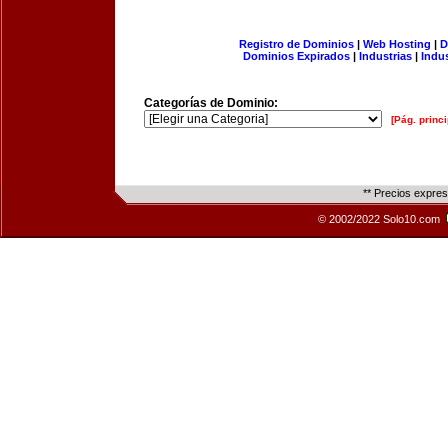
Registro de Dominios
|
Web Hosting
|
D
Dominios Expirados
|
Industrias
|
Indu
Categorías de Dominio:
[Pág. princi
** Precios expre
© 2002/2022 Solo10.com