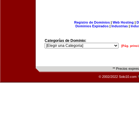
Registro de Dominios
|
Web Hosting
|
D
Dominios Expirados
|
Industrias
|
Indu
Categorías de Dominio:
[Pág. princi
** Precios expre
© 2002/2022 Solo10.com