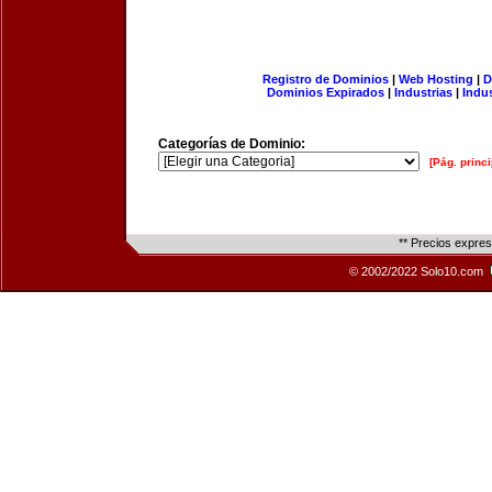
Registro de Dominios
|
Web Hosting
|
D
Dominios Expirados
|
Industrias
|
Indu
Categorías de Dominio:
[Pág. princi
** Precios expre
© 2002/2022 Solo10.com