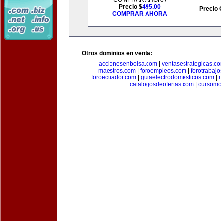
COMPRAR AHORA
Precio $
495.00
Precio 
COMPRAR AHORA
Otros dominios en venta:
accionesenbolsa.com
|
ventasestrategicas.c
maestros.com
|
foroempleos.com
|
forotrabaj
foroecuador.com
|
guiaelectrodomesticos.com
|
catalogosdeofertas.com
|
cursomo