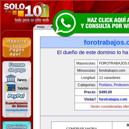
forotrabajos
El dueño de este dominio lo ha
Mayusculas:
FOROTRABAJOS.
Minusculas:
forotrabajos.com
Longitud:
12 caracteres
Categorias:
Portales
,
Profesio
Precio:
$495.00
Visitar!
forotrabajos.com
Serán consideradas ofer
R