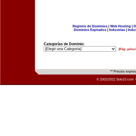
Registro de Dominios
|
Web Hosting
|
D
Dominios Expirados
|
Industrias
|
Indu
Categorías de Dominio:
[Pág. princi
** Precios expre
© 2002/2022 Solo10.com