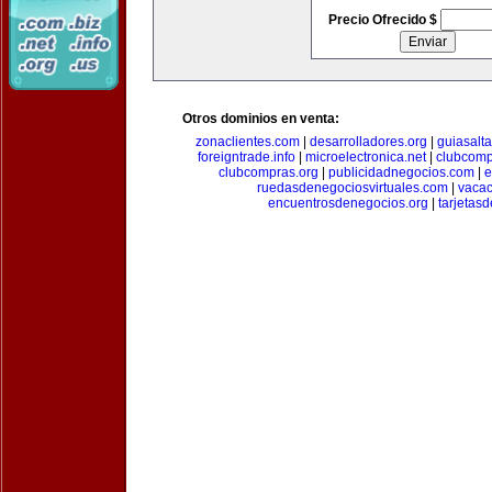
Precio Ofrecido $
Otros dominios en venta:
zonaclientes.com
|
desarrolladores.org
|
guiasalt
foreigntrade.info
|
microelectronica.net
|
clubcom
clubcompras.org
|
publicidadnegocios.com
|
e
ruedasdenegociosvirtuales.com
|
vacac
encuentrosdenegocios.org
|
tarjetas