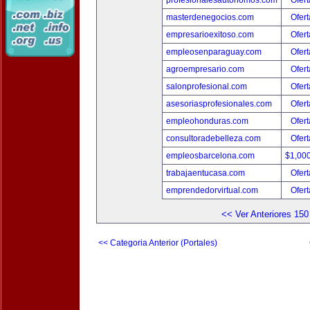
profesionalesautonomos.com
Ofert
masterdenegocios.com
Ofert
empresarioexitoso.com
Ofert
empleosenparaguay.com
Ofert
agroempresario.com
Ofert
salonprofesional.com
Ofert
asesoriasprofesionales.com
Ofert
empleohonduras.com
Ofert
consultoradebelleza.com
Ofert
empleosbarcelona.com
$1,00
trabajaentucasa.com
Ofert
emprendedorvirtual.com
Ofert
<< Ver Anteriores 150
<< Categoria Anterior (Portales)