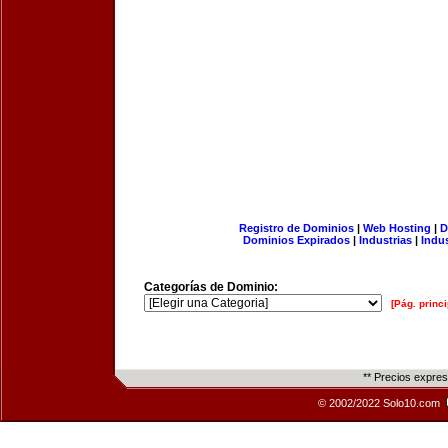
Registro de Dominios
|
Web Hosting
|
D
Dominios Expirados
|
Industrias
|
Indu
Categorías de Dominio:
[Pág. princi
** Precios expre
© 2002/2022 Solo10.com