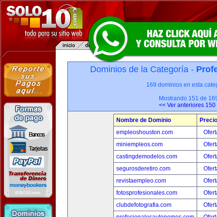
Dominios de la Categoría -
Prof
169 dominios en esta categ
Mostrando 151 de 16
<< Ver anteriores 150
Nombre de Dominio
Preci
empleoshouston.com
Ofert
miniempleos.com
Ofert
castingdemodelos.com
Ofert
segurosderetiro.com
Ofert
revistaempleo.com
Ofert
fotosprofesionales.com
Ofert
clubdefotografia.com
Ofert